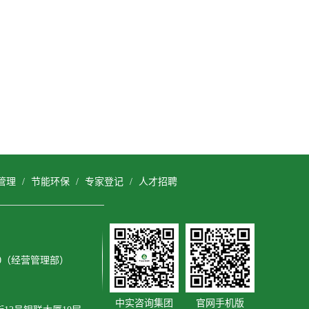
管理
/
节能环保
/
专家登记
/
人才招聘
3600（经营管理部）
中实咨询集团
官网手机版