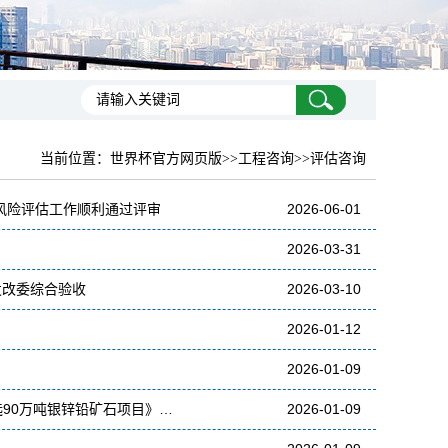
当前位置：
世界杯官方网页版
>>工程咨询>>评估咨询
风险评估工作顺利通过评审
2026-06-01
2026-03-31
发改委综合验收
2026-03-10
2026-01-12
2026-01-09
90万吨银锌铅矿石项目》…
2026-01-09