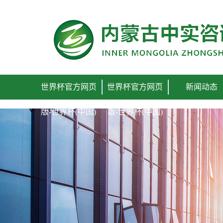
世界杯官方网页版
世界杯官方网页
世界杯官方网页
新闻动态
版-世界杯(中国)
版-世界杯(中国)