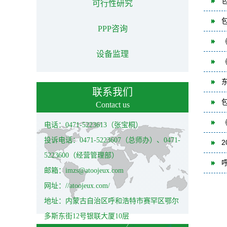
可行性研究
PPP咨询
设备监理
联系我们
Contact us
电话：0471-5223613（张宝桐）
投诉电话：0471-5223607（总师办）、0471-
5223600（经营管理部）
邮箱：imzs@atoojeux.com
网址：//atoojeux.com/
地址：内蒙古自治区呼和浩特市赛罕区鄂尔
多斯东街12号银联大厦10层