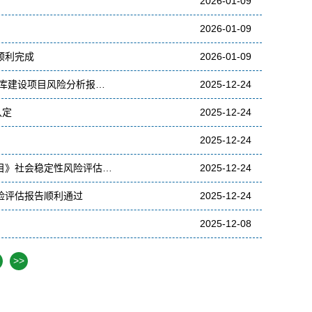
2026-01-09
2026-01-09
顺利完成
2026-01-09
矿库建设项目风险分析报…
2025-12-24
认定
2025-12-24
2025-12-24
目》社会稳定性风险评估…
2025-12-24
险评估报告顺利通过
2025-12-24
2025-12-08
>>