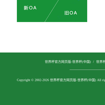
世界杯官方网页版-世界杯(中国)
/
世界
Copyright © 2002-2026 世界杯官方网页版-世界杯(中国) All rights