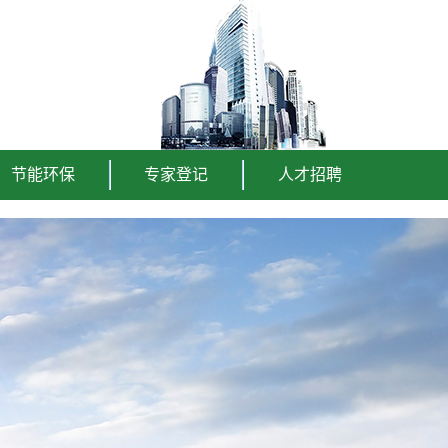
节能环保
专家登记
人才招聘