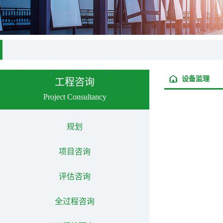
设备监理
工程咨询
Project Consultancy
规划
项目咨询
评估咨询
全过程咨询