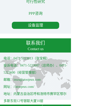
可行性研究
PPP咨询
设备监理
联系我们
Contact us
电话：0471-5223613（张宝桐）
投诉电话：0471-5223607（总师办）、0471-
5223600（经营管理部）
邮箱：imzs@atoojeux.com
网址：//atoojeux.com/
地址：内蒙古自治区呼和浩特市赛罕区鄂尔
多斯东街12号银联大厦10层