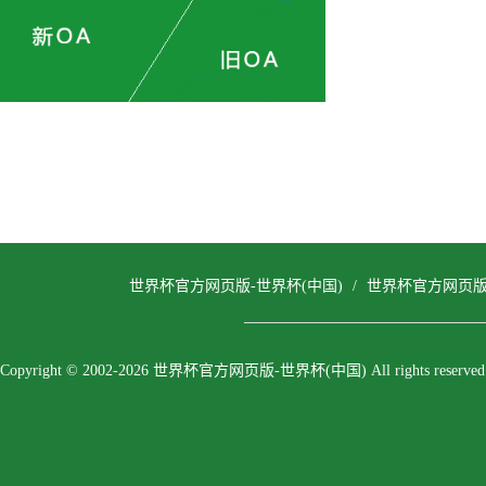
世界杯官方网页版-世界杯(中国)
/
世界杯官方网页版
Copyright © 2002-2026 世界杯官方网页版-世界杯(中国) All rights reserved