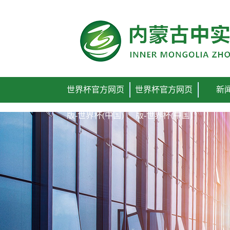
世界杯官方网页版
世界杯官方网页
世界杯官方网页
新
版-世界杯(中国)
版-世界杯(中国)