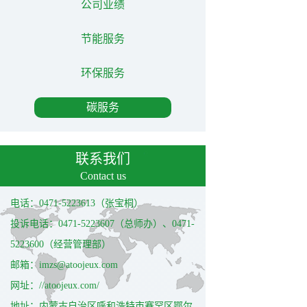
公司业绩
节能服务
环保服务
碳服务
联系我们
Contact us
电话：0471-5223613（张宝桐）
投诉电话：0471-5223607（总师办）、0471-
5223600（经营管理部）
邮箱：imzs@atoojeux.com
网址：//atoojeux.com/
地址：内蒙古自治区呼和浩特市赛罕区鄂尔