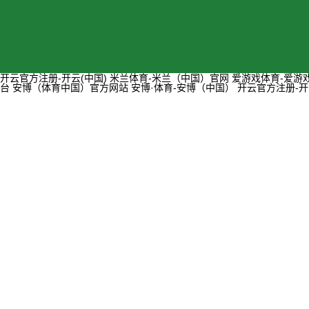
开云官方注册-开云(中国)
米兰体育-米兰（中国）官网
爱游戏体育-爱游戏
台
安博（体育中国）官方网站
安博·体育-安博（中国）
开云官方注册-开