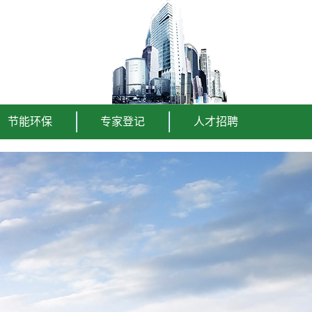
节能环保
专家登记
人才招聘