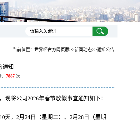
当前位置：
世界杯官方网页版
>>新闻动态>>通知公告
的通知
量：
7887
次
，现将公司2026年春节放假事宜通知如下：
10天。2月24日（星期二）、2月28日（星期