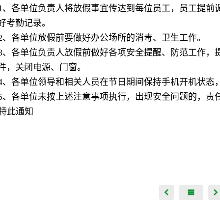
1、各单位负责人将放假事宜传达到每位员工，员工提前调
好考勤记录。
2、各单位放假前要做好办公场所的消毒、卫生工作。
3、各单位负责人放假前做好各项安全提醒、防范工作，
件，关闭电源、门窗。
4、各单位领导和相关人员在节日期间保持手机开机状态
5、各单位未按上述注意事项执行，出现安全问题的，责
特此通知