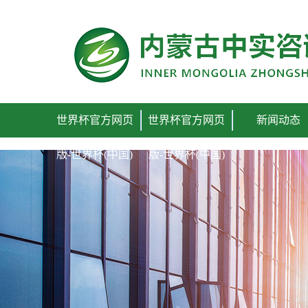
世界杯官方网页版
世界杯官方网页
世界杯官方网页
新闻动态
版-世界杯(中国)
版-世界杯(中国)