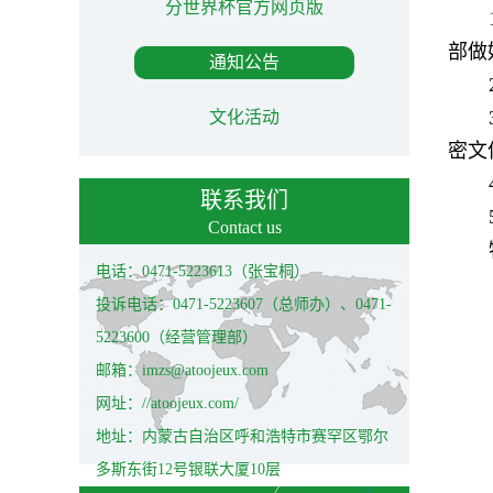
分世界杯官方网页版
部做
通知公告
文化活动
密文
联系我们
Contact us
电话：0471-5223613（张宝桐）
投诉电话：0471-5223607（总师办）、0471-
5223600（经营管理部）
邮箱：imzs@atoojeux.com
网址：//atoojeux.com/
地址：内蒙古自治区呼和浩特市赛罕区鄂尔
多斯东街12号银联大厦10层