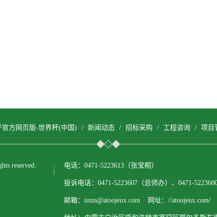
杯官方网页版-世界杯(中国)
/
新闻动态
/
招标采购
/
工程咨询
/
项目
 reserved.
电话：0471-5223613（张宝桐）
投诉电话：0471-5223607（总师办）、0471-522
邮箱：imzs@atoojeux.com 网址：//atoojeux.com/