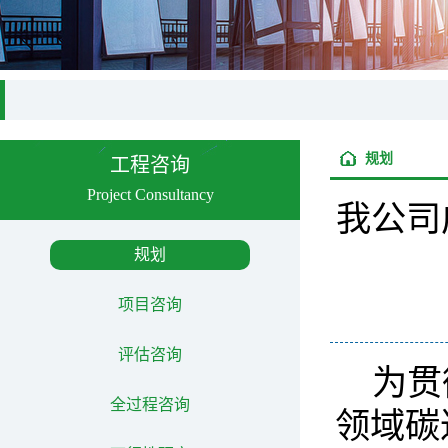
规划
工程咨询
Project Consultancy
我公司
规划
项目咨询
评估咨询
为贯
全过程咨询
领域碳