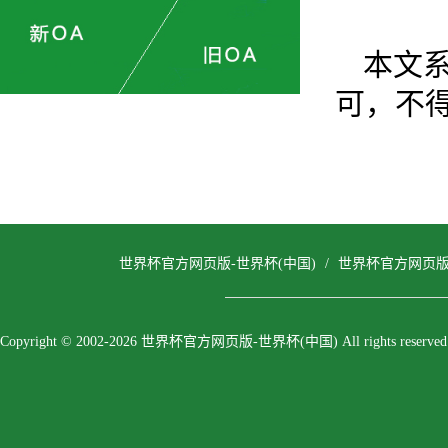
本文
可，不
世界杯官方网页版-世界杯(中国)
/
世界杯官方网页版
Copyright © 2002-2026 世界杯官方网页版-世界杯(中国) All rights reserved