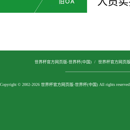
人员实
世界杯官方网页版-世界杯(中国)
/
世界杯官方网页版
Copyright © 2002-2026 世界杯官方网页版-世界杯(中国) All rights reserved