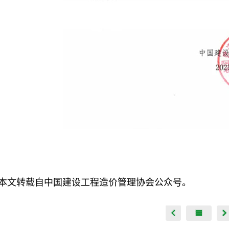
本文转载自中国建设工程造价管理协会公众号。