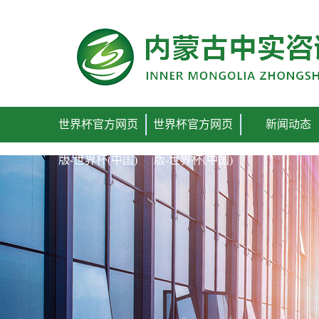
世界杯官方网页版
世界杯官方网页
世界杯官方网页
新闻动态
版-世界杯(中国)
版-世界杯(中国)