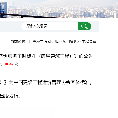
当前位置：
世界杯官方网页版
>>项目管理>>工程造价
咨询服务工时标准（房屋建筑工程）》的公告
量：
10382
次
）》为中国建设工程造价管理协会团体标准，
出版发行。