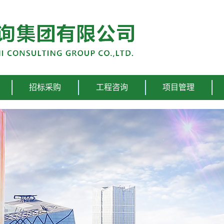
招标采购
工程咨询
项目管理